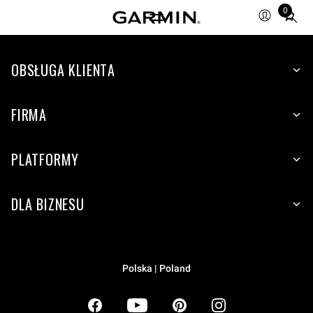
0
Total
items
in
OBSŁUGA KLIENTA
cart:
0
FIRMA
PLATFORMY
DLA BIZNESU
Polska | Poland