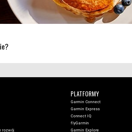
cie?
PLATFORMY
Garmin Connect
Garmin Express
Connect IQ
flyGarmin
 rozwój
Garmin Explore