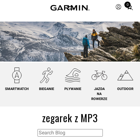
0
Total
items
in
cart:
0
SMARTWATCH
BIEGANIE
PŁYWANIE
JAZDA
OUTDOOR
NA
ROWERZE
zegarek z MP3