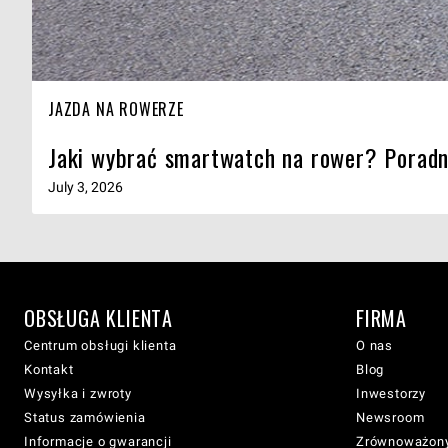
JAZDA NA ROWERZE
Jaki wybrać smartwatch na rower? Poradn
July 3, 2026
OBSŁUGA KLIENTA
FIRMA
Centrum obsługi klienta
O nas
Kontakt
Blog
Wysyłka i zwroty
Inwestorzy
Status zamówienia
Newsroom
Informacje o gwarancji
Zrównoważony