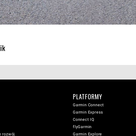
ik
PLATFORMY
Garmin Connect
Garmin Express
Connect IQ
flyGarmin
 rozwój
Garmin Explore