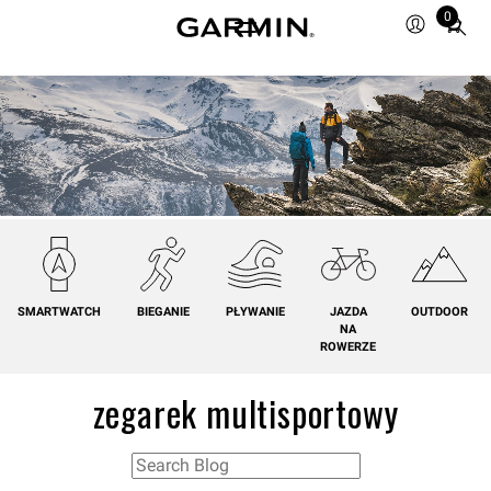
0
Total
items
in
cart:
0
SMARTWATCH
BIEGANIE
PŁYWANIE
JAZDA
OUTDOOR
NA
ROWERZE
zegarek multisportowy