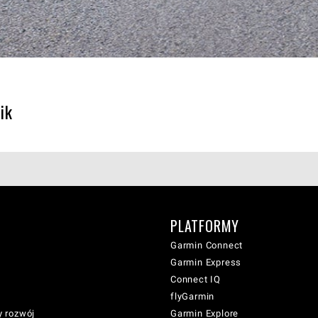
ik
PLATFORMY
Garmin Connect
Garmin Express
Connect IQ
flyGarmin
 rozwój
Garmin Explore