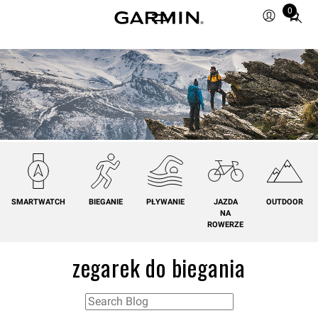
0
Total
items
in
cart:
0
SMARTWATCH
BIEGANIE
PŁYWANIE
JAZDA
OUTDOOR
NA
ROWERZE
zegarek do biegania