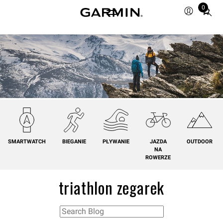
0
Total
items
in
cart:
0
SMARTWATCH
BIEGANIE
PŁYWANIE
JAZDA
OUTDOOR
NA
ROWERZE
triathlon zegarek