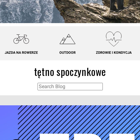
JAZDA NA ROWERZE
OUTDOOR
ZDROWIE I KONDYCJA
tętno spoczynkowe