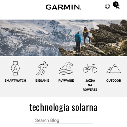
0
Total
items
in
cart:
0
SMARTWATCH
BIEGANIE
PŁYWANIE
JAZDA
OUTDOOR
NA
ROWERZE
technologia solarna