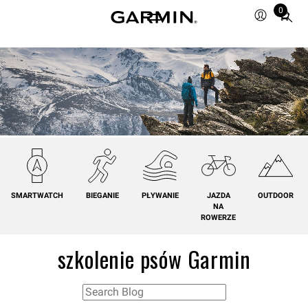
0
Total
items
in
cart:
0
SMARTWATCH
BIEGANIE
PŁYWANIE
JAZDA
OUTDOOR
NA
ROWERZE
szkolenie psów Garmin