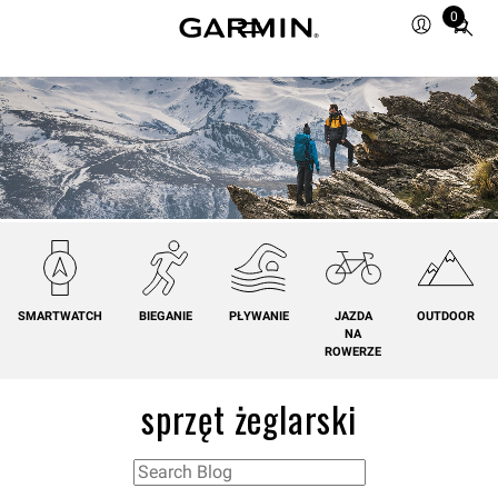
0
Total
items
in
cart:
0
SMARTWATCH
BIEGANIE
PŁYWANIE
JAZDA
OUTDOOR
NA
ROWERZE
sprzęt żeglarski