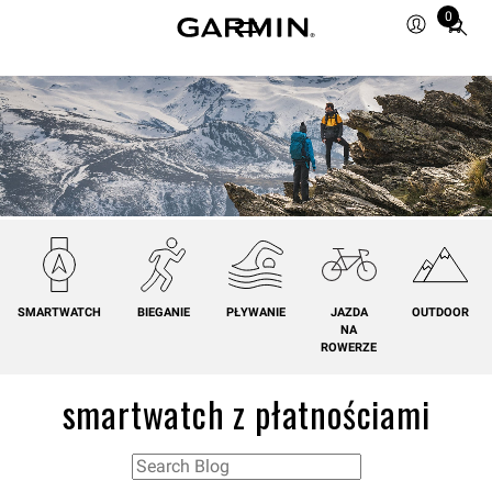
0
Total
items
in
cart:
0
SMARTWATCH
BIEGANIE
PŁYWANIE
JAZDA
OUTDOOR
NA
ROWERZE
smartwatch z płatnościami