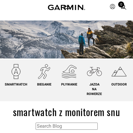
0
Total
items
in
cart:
0
SMARTWATCH
BIEGANIE
PŁYWANIE
JAZDA
OUTDOOR
NA
ROWERZE
smartwatch z monitorem snu