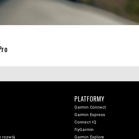
 Pro
PLATFORMY
Garmin Connect
Garmin Express
Connect IQ
flyGarmin
 rozwój
Garmin Explore