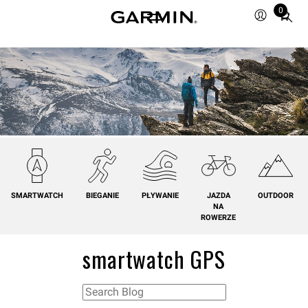
0
Total
items
in
cart:
0
SMARTWATCH
BIEGANIE
PŁYWANIE
JAZDA
OUTDOOR
NA
ROWERZE
smartwatch GPS