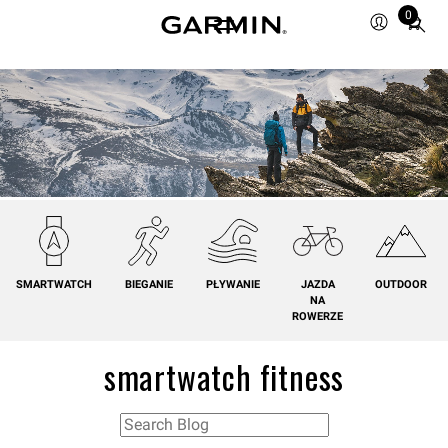
0
Total
items
in
cart:
0
SMARTWATCH
BIEGANIE
PŁYWANIE
JAZDA
OUTDOOR
NA
ROWERZE
smartwatch fitness