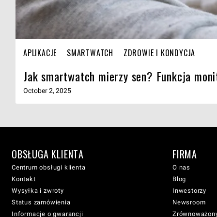
APLIKACJE
SMARTWATCH
ZDROWIE I KONDYCJA
Jak smartwatch mierzy sen? Funkcja moni
October 2, 2025
OBSŁUGA KLIENTA
FIRMA
Centrum obsługi klienta
O nas
Kontakt
Blog
Wysyłka i zwroty
Inwestorzy
Status zamówienia
Newsroom
Informacje o gwarancji
Zrównoważony