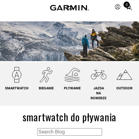
0
Total
items
in
cart:
0
SMARTWATCH
BIEGANIE
PŁYWANIE
JAZDA
OUTDOOR
NA
ROWERZE
smartwatch do pływania