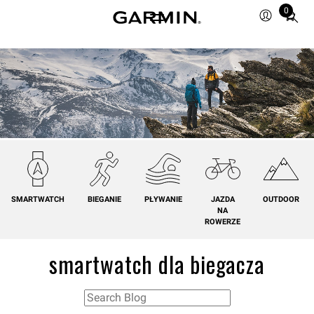
0
Total
items
in
cart:
0
SMARTWATCH
BIEGANIE
PŁYWANIE
JAZDA
OUTDOOR
NA
ROWERZE
smartwatch dla biegacza