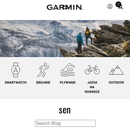
0
Total
items
in
cart:
0
SMARTWATCH
BIEGANIE
PŁYWANIE
JAZDA
OUTDOOR
NA
ROWERZE
sen