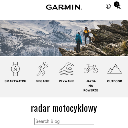
0
Total
items
in
cart:
0
SMARTWATCH
BIEGANIE
PŁYWANIE
JAZDA
OUTDOOR
NA
ROWERZE
radar motocyklowy