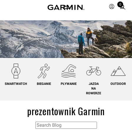
0
Total
items
in
cart:
0
SMARTWATCH
BIEGANIE
PŁYWANIE
JAZDA
OUTDOOR
NA
ROWERZE
prezentownik Garmin