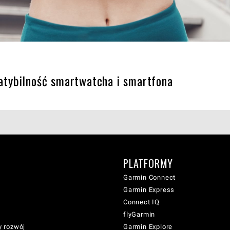
tybilność smartwatcha i smartfona
PLATFORMY
Garmin Connect
Garmin Express
Connect IQ
flyGarmin
 rozwój
Garmin Explore