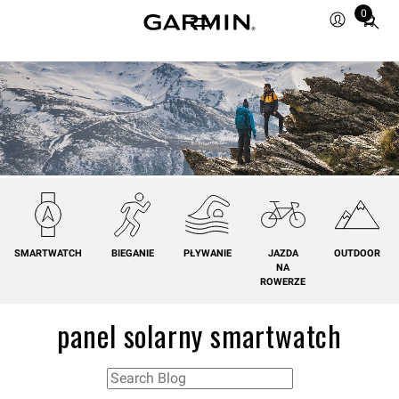
0
Total
items
in
cart:
0
SMARTWATCH
BIEGANIE
PŁYWANIE
JAZDA
OUTDOOR
NA
ROWERZE
panel solarny smartwatch