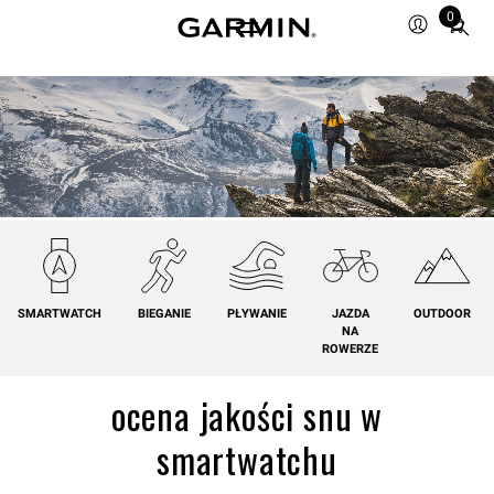
0
Total
items
in
cart:
0
SMARTWATCH
BIEGANIE
PŁYWANIE
JAZDA
OUTDOOR
NA
ROWERZE
ocena jakości snu w
smartwatchu