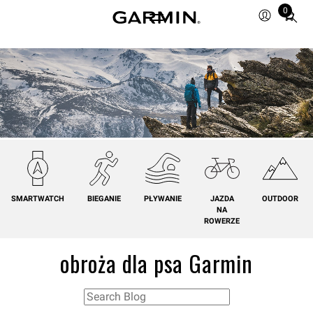
0
Total
items
in
cart:
0
SMARTWATCH
BIEGANIE
PŁYWANIE
JAZDA
OUTDOOR
NA
ROWERZE
obroża dla psa Garmin