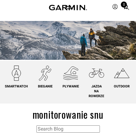
0
Total
items
in
cart:
0
SMARTWATCH
BIEGANIE
PŁYWANIE
JAZDA
OUTDOOR
NA
ROWERZE
monitorowanie snu