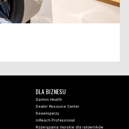
DLA BIZNESU
Garmin Health
Dealer Resource Center
Deweloperzy
inReach Professional
Rozwiązania morskie dla ratowników