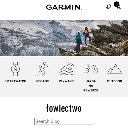
0
Total
items
in
cart:
0
SMARTWATCH
BIEGANIE
PŁYWANIE
JAZDA
OUTDOOR
NA
ROWERZE
łowiectwo