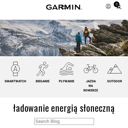
0
Total
items
in
cart:
0
SMARTWATCH
BIEGANIE
PŁYWANIE
JAZDA
OUTDOOR
NA
ROWERZE
ładowanie energią słoneczną