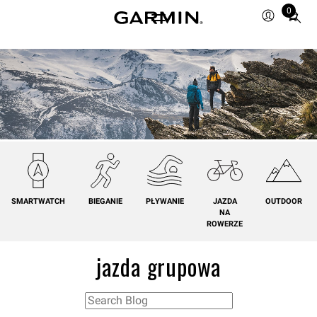
0
Total
items
in
cart:
0
SMARTWATCH
BIEGANIE
PŁYWANIE
JAZDA
OUTDOOR
NA
ROWERZE
jazda grupowa