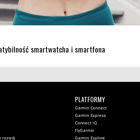
tybilność smartwatcha i smartfona
PLATFORMY
Garmin Connect
Garmin Express
Connect IQ
flyGarmin
 rozwój
Garmin Explore