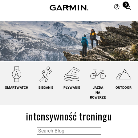
0
Total
items
in
cart:
0
SMARTWATCH
BIEGANIE
PŁYWANIE
JAZDA
OUTDOOR
NA
ROWERZE
intensywność treningu