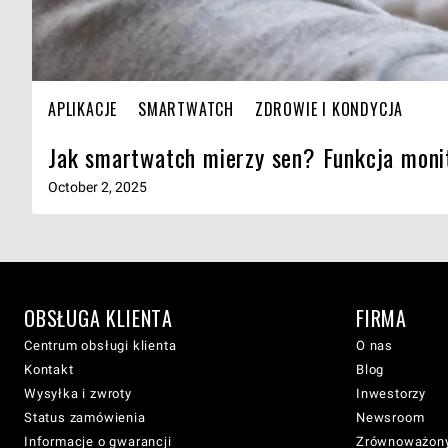
APLIKACJE
SMARTWATCH
ZDROWIE I KONDYCJA
Jak smartwatch mierzy sen? Funkcja moni
October 2, 2025
OBSŁUGA KLIENTA
FIRMA
Centrum obsługi klienta
O nas
Kontakt
Blog
Wysyłka i zwroty
Inwestorzy
Status zamówienia
Newsroom
Informacje o gwarancji
Zrównoważony