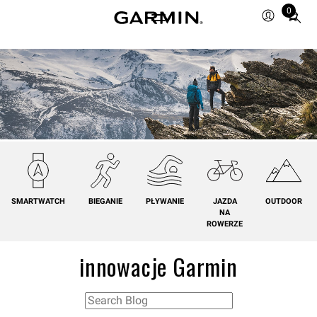
0
Total
items
in
cart:
0
SMARTWATCH
BIEGANIE
PŁYWANIE
JAZDA
OUTDOOR
NA
ROWERZE
innowacje Garmin