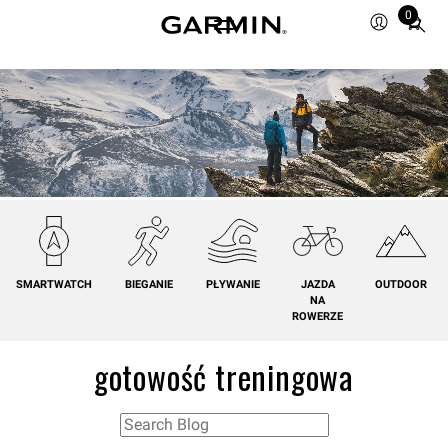
0
Total
items
in
cart:
0
SMARTWATCH
BIEGANIE
PŁYWANIE
JAZDA
OUTDOOR
NA
ROWERZE
gotowość treningowa