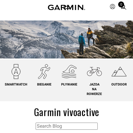
0
Total
items
in
cart:
0
SMARTWATCH
BIEGANIE
PŁYWANIE
JAZDA
OUTDOOR
NA
ROWERZE
Garmin vivoactive