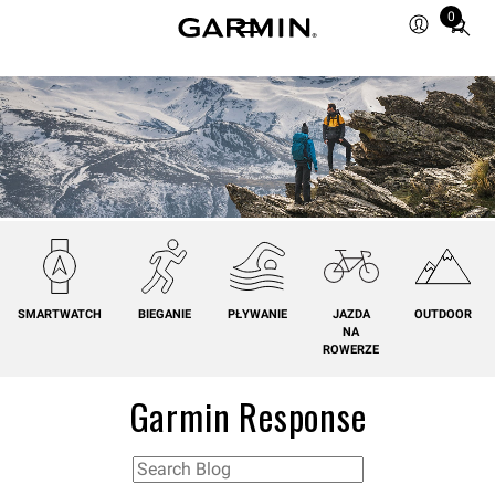
0
Total
items
in
cart:
0
SMARTWATCH
BIEGANIE
PŁYWANIE
JAZDA
OUTDOOR
NA
ROWERZE
Garmin Response