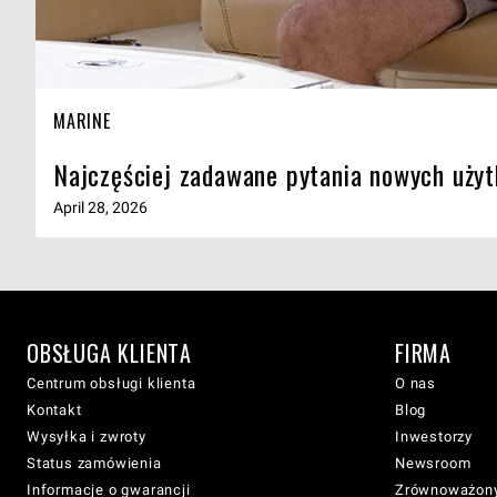
MARINE
Najczęściej zadawane pytania nowych uży
April 28, 2026
OBSŁUGA KLIENTA
FIRMA
Centrum obsługi klienta
O nas
Kontakt
Blog
Wysyłka i zwroty
Inwestorzy
Status zamówienia
Newsroom
Informacje o gwarancji
Zrównoważony