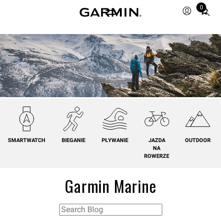
0
Total
items
in
cart:
0
SMARTWATCH
BIEGANIE
PŁYWANIE
JAZDA
OUTDOOR
NA
ROWERZE
Garmin Marine