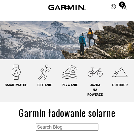
0
Total
items
in
cart:
0
SMARTWATCH
BIEGANIE
PŁYWANIE
JAZDA
OUTDOOR
NA
ROWERZE
Garmin ładowanie solarne