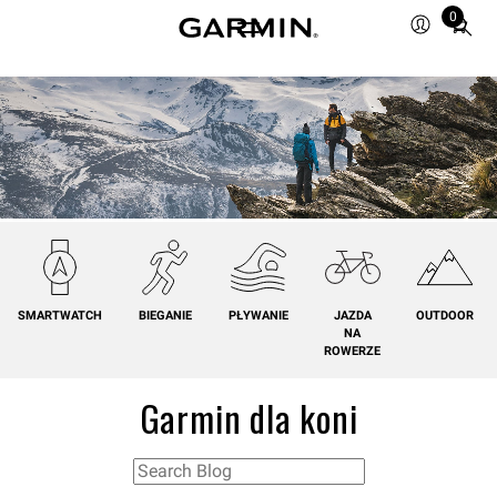
0
Total
items
in
cart:
0
SMARTWATCH
BIEGANIE
PŁYWANIE
JAZDA
OUTDOOR
NA
ROWERZE
Garmin dla koni