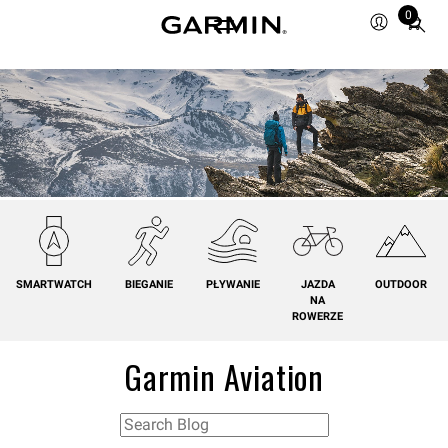
0
Total
items
in
cart:
0
SMARTWATCH
BIEGANIE
PŁYWANIE
JAZDA
OUTDOOR
NA
ROWERZE
Garmin Aviation