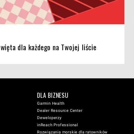
więta dla każdego na Twojej liście
DLA BIZNESU
Garmin Health
Dealer Resource Center
Deweloperzy
inReach Professional
Rozwiązania morskie dla ratowników