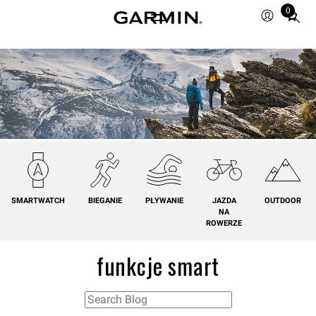
0
Total
items
in
cart:
0
SMARTWATCH
BIEGANIE
PŁYWANIE
JAZDA
OUTDOOR
NA
ROWERZE
funkcje smart