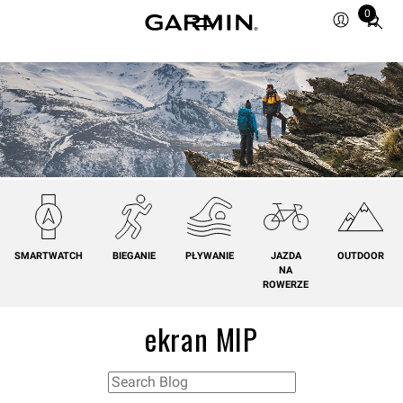
0
Total
items
in
cart:
0
SMARTWATCH
BIEGANIE
PŁYWANIE
JAZDA
OUTDOOR
NA
ROWERZE
ekran MIP