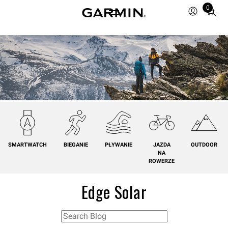
0
Total
items
in
cart:
0
SMARTWATCH
BIEGANIE
PŁYWANIE
JAZDA
OUTDOOR
NA
ROWERZE
Edge Solar