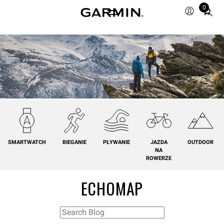
0
Total
items
in
cart:
0
SMARTWATCH
BIEGANIE
PŁYWANIE
JAZDA
OUTDOOR
NA
ROWERZE
ECHOMAP