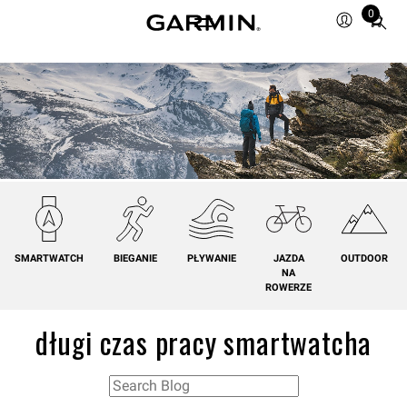
0
Total
items
in
cart:
0
SMARTWATCH
BIEGANIE
PŁYWANIE
JAZDA
OUTDOOR
NA
ROWERZE
długi czas pracy smartwatcha